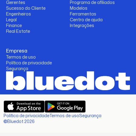
Gerentes
Programa de afiliados
Sucesso do Cliente
Modelos
Engenheiros
Ferramentas
Legal
Centro de ajuda
Finance
Integrações
Real Estate
Empresa
Termos de uso
Política de privacidade
Segurança
Política de privacidade
Termos de uso
Segurança
Bluedot 2026