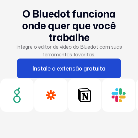
discurso de vendas, identificar tendências de
reuniões. Todos os outros membros podem
feedback e o sucesso do cliente pode garantir
O Bluedot funciona
clientes e fechar mais negócios.
acessar as reuniões gratuitamente.
transições suaves. Isso ajuda a colocar o cliente
onde quer que você
em primeiro lugar e a aumentar sua fidelidade.
trabalhe
Integre o editor de vídeo do Bluedot com suas
ferramentas favoritas.
Instale a extensão gratuita