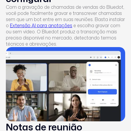
Com a gravação de chamadas de vendas do Bluedot,
você pode facilmente gravar e transcrever chamadas
sem que um bot entre em suas reuniões. Basta instalar
o
Extensão AI para anotações
e escolha gravar com
ou sem vídeo. O Bluedot produz a transcrição mais
precisa disponível no mercado, detectando termos
técnicos e abreviações.
Notas de reunião