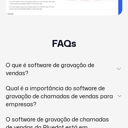
FAQs
O que é software de gravação de
vendas?
O software de gravação de chamadas de vendas
Qual é a importância do software de
é uma ferramenta que
captura de áudio
e
gravação de chamadas de vendas para
conversas em vídeo entre seus representantes de
empresas?
vendas e clientes em potencial ou clientes
O software de gravação de chamadas de vendas
existentes. Ele vai além de simplesmente ouvir
O software de gravação de chamadas
pode ajudar sua empresa a transformar
chamadas, oferecendo recursos como:
de vendas da Bluedot está em