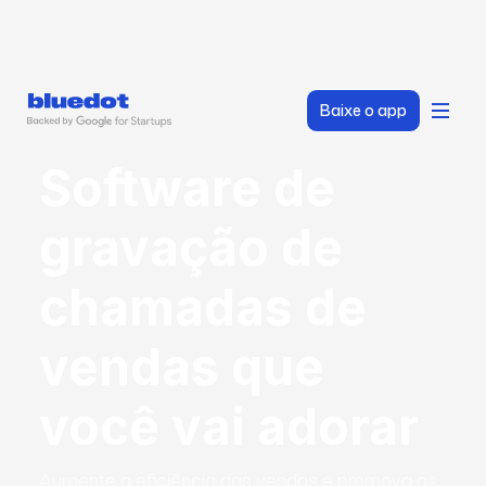
Baixe o app
Software de
gravação de
chamadas de
vendas que
você vai adorar
Aumente a eficiência das vendas e promova as