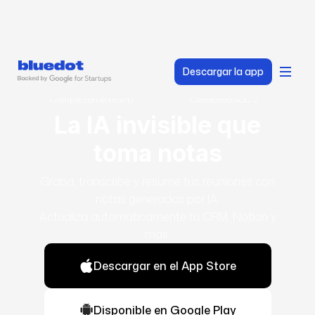
Descargar la app
Cumple con el RGPD
Certificado SOC 2
La IA invisible que
toma notas
Graba, transcribe y resume tus reuniones con
notas generadas por IA.
Actualiza automáticamente tu CRM, Notion y
más.
Descargar en el App Store
Disponible en Google Play