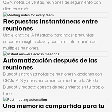
Q&A, notas de ventas, reuniones de seguimiento con
clientes y más.
Respuestas instantáneas entre
reuniones
Usa el chat de IA integrado para hacer preguntas,
encontrar insights clave y consultar información de
múltiples reuniones.
Automatización después de las
reuniones
Bluedot sincroniza notas de reuniones y acciones con
CRMs, ATS y otras herramientas mediante la API de
Bluedot y redacta correos de seguimiento en tu propio
tono.
Una memoria compartida para tu