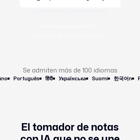
Tus datos no se usan para entrenar IA
Con la confianza de 50,000+
empresas, de startups a grandes:
Se admiten más de 100 idiomas
Português
हिंदी
Українська
Suomi
한국어n
Pols
El tomador de notas
con IA que no se une