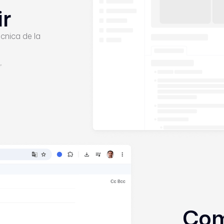
ir
cnica de la
”
Com