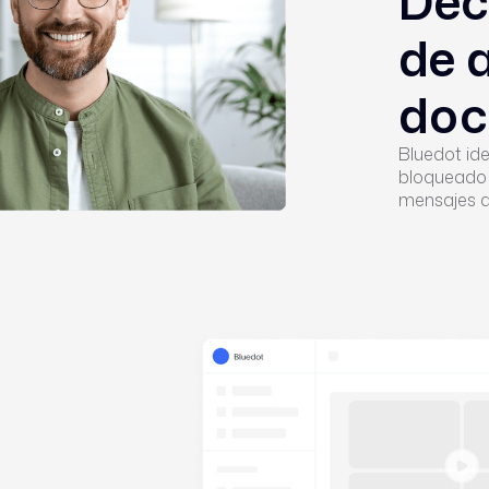
Dec
de 
doc
Bluedot ide
bloqueado 
mensajes d