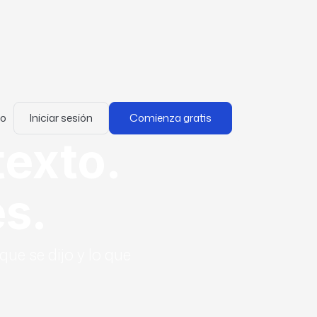
mo
Iniciar sesión
Comienza gratis
texto.
s.
ue se dijo y lo que