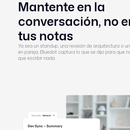
Mantente en la
conversación, no e
tus notas
Ya sea un standup, una revisión de arquitectura o u
en pareja, Bluedot captura lo que se dijo para que 
que escribir nada.