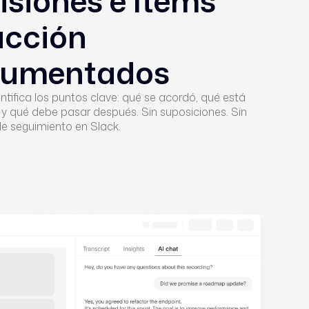
isiones e ítems
acción
umentados
ntifica los puntos clave: qué se acordó, qué está
y qué debe pasar después. Sin suposiciones. Sin
e seguimiento en Slack.