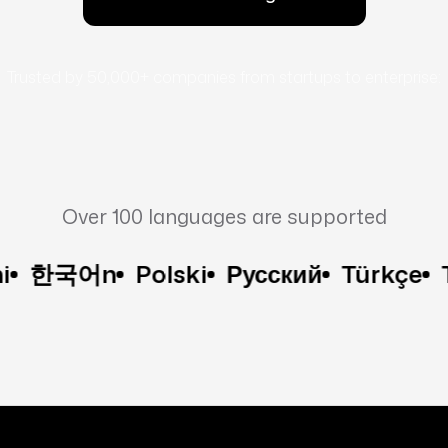
Trusted by 50,000+ companies from startups to enterprise:
Over 100 languages are supported
국어n
Polski
Русский
Türkçe
Tiếng 