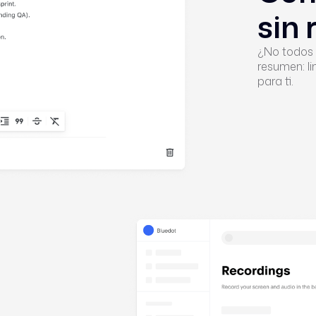
sin 
¿No todos 
resumen: li
para ti.