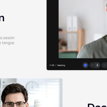
n
na sesión
no tengas