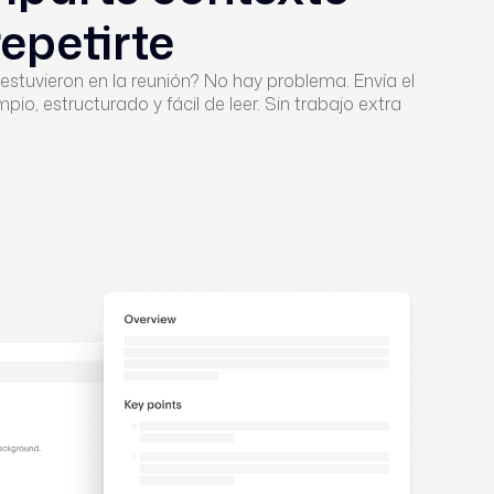
repetirte
estuvieron en la reunión? No hay problema. Envía el
mpio, estructurado y fácil de leer. Sin trabajo extra