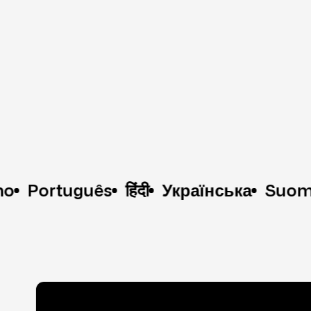
rtuguês
हिंदी
Українська
Suomi
한