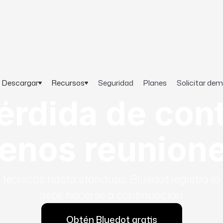
Descargar
Recursos
Seguridad
Planes
Solicitar de
érdida de con
enos reunione
técnicas hasta standups, Bluedot registra lo q
debe hacerse a continuación.
Obtén Bluedot gratis