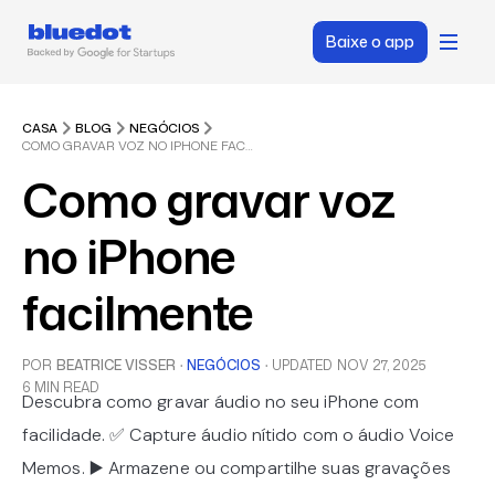
Baixe o app
CASA
BLOG
NEGÓCIOS
COMO GRAVAR VOZ NO IPHONE FACILMENTE
Como gravar voz
no iPhone
facilmente
POR
BEATRICE VISSER
·
NEGÓCIOS
·
UPDATED
NOV 27, 2025
6 MIN READ
Descubra como gravar áudio no seu iPhone com
facilidade. ✅ Capture áudio nítido com o áudio Voice
Memos. ▶️ Armazene ou compartilhe suas gravações