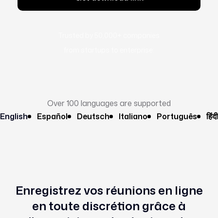
Trusted by 50,000+ companies
from startups to enterprise:
Over 100 languages are supported
English
Español
Deutsch
Italiano
Português
हिंदी
Enregistrez vos réunions en ligne
en toute discrétion grâce à