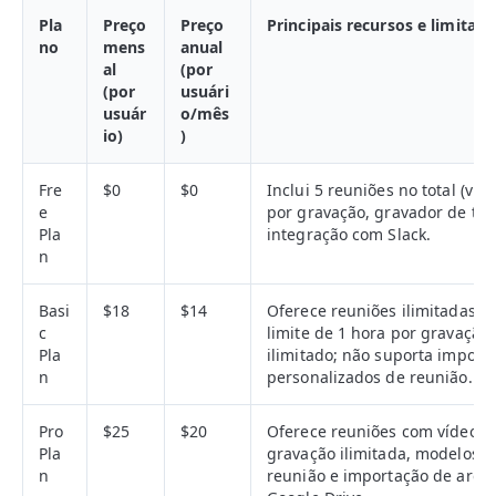
Pla
Preço
Preço
Principais recursos e limitaçõ
no
mens
anual
al
(por
(por
usuári
usuár
o/mês
io)
)
Fre
$0
$0
Inclui 5 reuniões no total (vital
e
por gravação, gravador de te
Pla
integração com Slack.
n
Basi
$18
$14
Oferece reuniões ilimitadas 
c
limite de 1 hora por gravaçã
Pla
ilimitado; não suporta impor
n
personalizados de reunião.
Pro
$25
$20
Oferece reuniões com vídeo il
Pla
gravação ilimitada, modelos p
n
reunião e importação de arqu