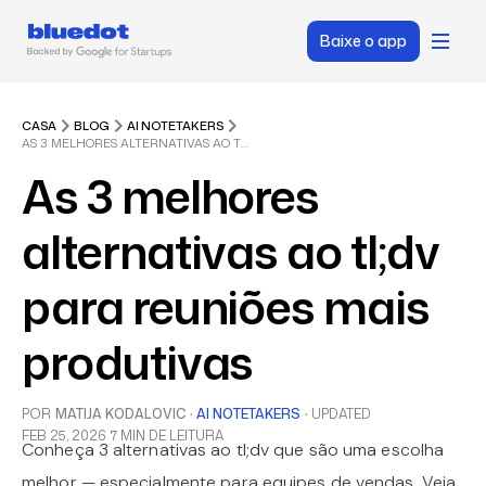
Baixe o app
CASA
BLOG
AI NOTETAKERS
AS 3 MELHORES ALTERNATIVAS AO TL;DV PARA REUNIÕES MAIS PRODUTIVAS
As 3 melhores
alternativas ao tl;dv
para reuniões mais
produtivas
POR
MATIJA KODALOVIC
·
AI NOTETAKERS
·
UPDATED
FEB 25, 2026
7 MIN DE LEITURA
Conheça 3 alternativas ao tl;dv que são uma escolha
melhor — especialmente para equipes de vendas. Veja