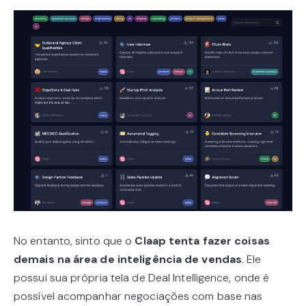
No entanto, sinto que o
Claap tenta fazer coisas
demais na área de inteligência de vendas
. Ele
possui sua própria tela de Deal Intelligence, onde é
possível acompanhar negociações com base nas