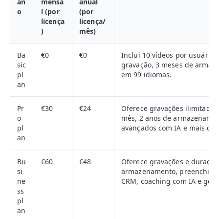
an
mensa
anual
o
l (por
(por
licença
licença/
)
mês)
Ba
€0
€0
Inclui 10 vídeos por usuário,
sic
gravação, 3 meses de armaze
pl
em 99 idiomas.
an
Pr
€30
€24
Oferece gravações ilimitadas
o
mês, 2 anos de armazename
pl
avançados com IA e mais de 
an
Bu
€60
€48
Oferece gravações e duração 
si
armazenamento, preenchime
ne
CRM, coaching com IA e geraç
ss
pl
an