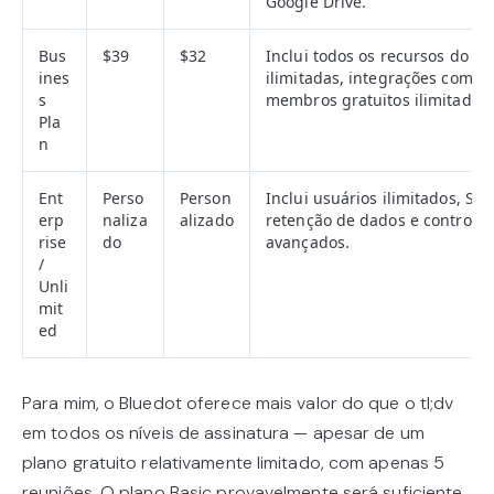
Google Drive.
Bus
$39
$32
Inclui todos os recursos do P
ines
ilimitadas, integrações com H
s
membros gratuitos ilimitados
Pla
n
Ent
Perso
Person
Inclui usuários ilimitados, SSO
erp
naliza
alizado
retenção de dados e controles
rise
do
avançados.
/
Unli
mit
ed
Para mim, o Bluedot oferece mais valor do que o tl;dv
em todos os níveis de assinatura — apesar de um
plano gratuito relativamente limitado, com apenas 5
reuniões. O plano Basic provavelmente será suficiente