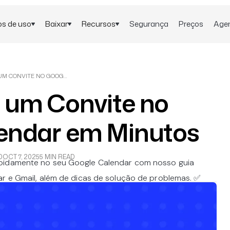
s de uso
Baixar
Recursos
Segurança
Preços
Age
COMO CRIAR UM CONVITE NO GOOGLE CALENDAR EM MINUTOS
 um Convite no
endar em Minutos
D
OCT 7, 2025
5 MIN READ
apidamente no seu Google Calendar com nosso guia
ar e Gmail, além de dicas de solução de problemas. ✅