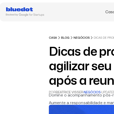
Caso
CASA
BLOG
NEGÓCIOS
Dicas de pr
agilizar s
após a reun
POR
BEATRICE VISSER
·
NEGÓCIOS
·
UPDATE
Domine o acompanhamento pós-reu
Aumente a responsabilidade e man