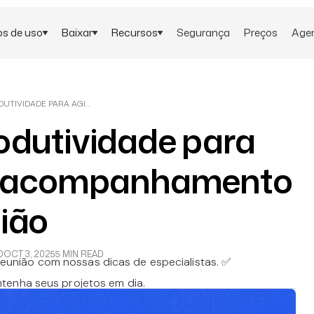
s de uso
Baixar
Recursos
Segurança
Preços
Age
DICAS DE PRODUTIVIDADE PARA AGILIZAR SEU ACOMPANHAMENTO APÓS A REUNIÃO
odutividade para
eu acompanhamento
ião
D
OCT 3, 2025
5 MIN READ
nião com nossas dicas de especialistas. ✅
tenha seus projetos em dia.