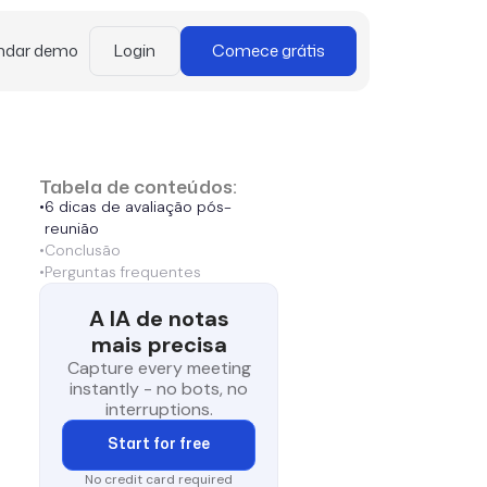
ndar demo
Login
Comece grátis
Tabela de conteúdos:
•
6 dicas de avaliação pós-
reunião
•
Conclusão
•
Perguntas frequentes
A IA de notas
mais precisa
Capture every meeting
instantly - no bots, no
interruptions.
Start for free
No credit card required