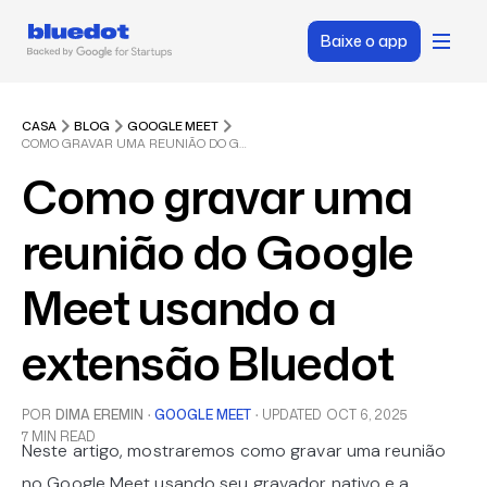
Baixe o app
CASA
BLOG
GOOGLE MEET
COMO GRAVAR UMA REUNIÃO DO GOOGLE MEET USANDO A EXTENSÃO BLUEDOT
Como gravar uma
reunião do Google
Meet usando a
extensão Bluedot
POR
DIMA EREMIN
·
GOOGLE MEET
·
UPDATED
OCT 6, 2025
7 MIN READ
Neste artigo, mostraremos como gravar uma reunião
no Google Meet usando seu gravador nativo e a