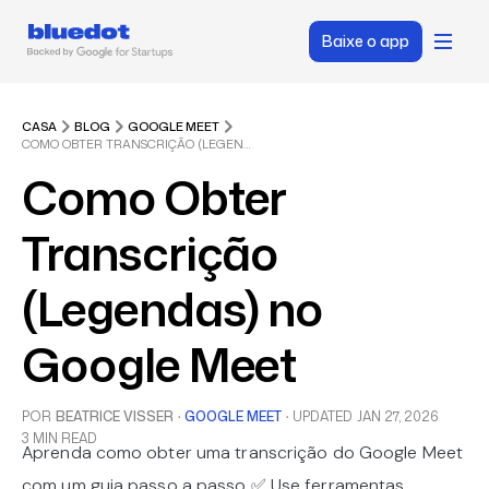
Baixe o app
CASA
BLOG
GOOGLE MEET
COMO OBTER TRANSCRIÇÃO (LEGENDAS) NO GOOGLE MEET
Como Obter
Transcrição
(Legendas) no
Google Meet
POR
BEATRICE VISSER
·
GOOGLE MEET
·
UPDATED
JAN 27, 2026
3 MIN READ
Aprenda como obter uma transcrição do Google Meet
com um guia passo a passo ✅ Use ferramentas