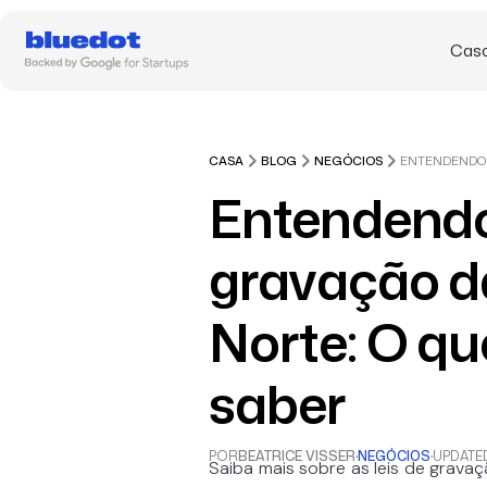
Caso
CASA
BLOG
NEGÓCIOS
Entendendo 
gravação d
Norte: O qu
saber
POR
BEATRICE VISSER
·
NEGÓCIOS
·
UPDATE
Saiba mais sobre as leis de grav