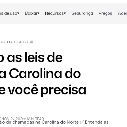
s de uso
Baixar
Recursos
Segurança
Preços
Age
ENTENDENDO AS LEIS DE GRAVAÇÃO DA CAROLINA DO NORTE: O QUE VOCÊ PRECISA SABER
as leis de
a Carolina do
e você precisa
D
NOV 27, 2025
5 MIN READ
ação de chamadas na Carolina do Norte ✅ Entenda as