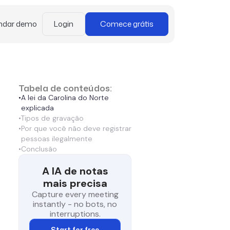
ndar demo
Login
Comece grátis
Tabela de conteúdos:
•
A lei da Carolina do Norte
explicada
•
Tipos de gravação
•
Por que você não deve registrar
pessoas ilegalmente
•
Conclusão
A IA de notas
mais precisa
Capture every meeting
instantly - no bots, no
interruptions.
Start for free