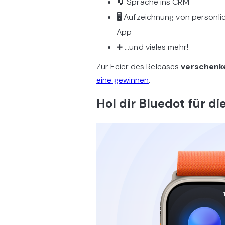
🔄 Sprache ins CRM
🖥️ Aufzeichnung von persönl
App
➕ …und vieles mehr!
Zur Feier des Releases
verschenk
eine gewinnen
.
Hol dir Bluedot für d