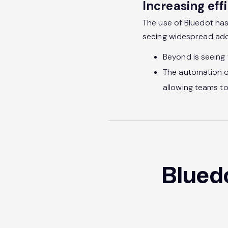
Increasing ef
The use of Bluedot ha
seeing widespread ado
Beyond is seeing 
The automation o
allowing teams to
Blued