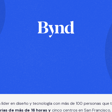
 líder en diseño y tecnología con más de 100 personas que 
rias de más de 16 horas y
cinco centros en San Francisco, 