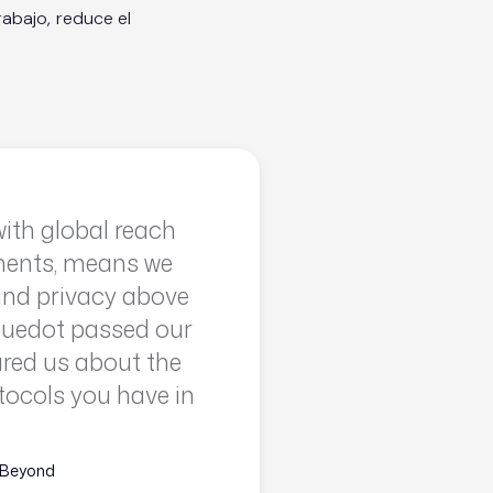
rabajo, reduce el
with global reach
ements, means we
 and privacy above
Bluedot passed our
ured us about the
tocols you have in
| Beyond