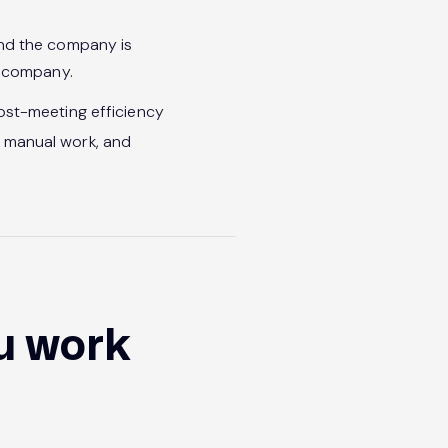
nd the company is
e company.
ost-meeting efficiency
g manual work, and
u work