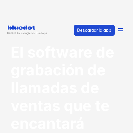
Descargar la app
El software de
grabación de
llamadas de
ventas que te
encantará