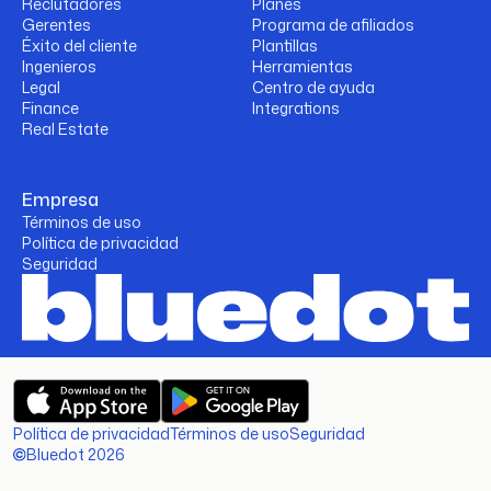
Reclutadores
Planes
Gerentes
Programa de afiliados
Éxito del cliente
Plantillas
Ingenieros
Herramientas
Legal
Centro de ayuda
Finance
Integrations
Real Estate
Empresa
Términos de uso
Política de privacidad
Seguridad
Política de privacidad
Términos de uso
Seguridad
Bluedot 2026