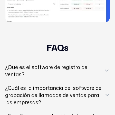
FAQs
¿Qué es el software de registro de
ventas?
El software de grabación de llamadas de ventas es
¿Cuál es la importancia del software de
una herramienta que
captura de audio
y
grabación de llamadas de ventas para
conversaciones en vídeo entre sus
las empresas?
representantes de ventas y clientes potenciales o
El software de grabación de llamadas de ventas
actuales. Va más allá de simplemente escuchar