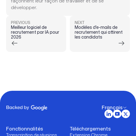
façonnent leur façon de travailler et de se
développer.
PREVIOUS
NEXT
Meilleur logiciel de
Modèles d'e-mails de
recrutement par IA pour
recrutement qui attirent
2026
les candidats
Français
Fonctionnalités
Téléchargements
Transcription de réunions
Extension Chrome