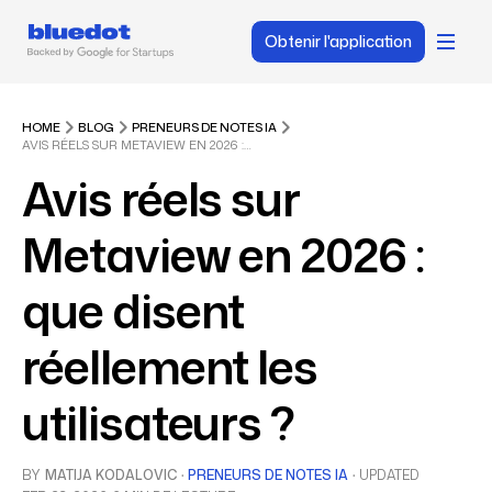
Obtenir l'application
HOME
BLOG
PRENEURS DE NOTES IA
AVIS RÉELS SUR METAVIEW EN 2026 : QUE DISENT RÉELLEMENT LES UTILISATEURS ?
Avis réels sur
Metaview en 2026 :
que disent
réellement les
utilisateurs ?
BY
MATIJA KODALOVIC
·
PRENEURS DE NOTES IA
·
UPDATED