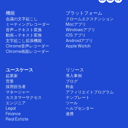
機能
プラットフォーム
会議の文字起こし
クロームエクステンション
ミーティングレコーダー
Macアプリ
音声→テキスト変換
Windowsアプリ
動画→テキスト変換
iOS アプリ
文字起こし拡張機能
Androidアプリ
Chrome音声レコーダー
Apple Watch
Chrome画面レコーダー
ユースケース
リソース
起業家
導入事例
営業
ブログ
採用担当者
料金
マネージャー
アフィリエイトプログラム
カスタマーサクセス
テンプレート
エンジニア
ツール
Legal
ヘルプセンター
Finance
連携
Real Estate