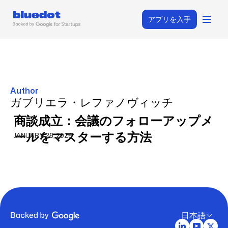
アプリを入手
Author
ガブリエラ・レファノヴィッチ
商談成立：会議のフォローアップメ
ールをマスターする方法
JANUARY 26, 2026
日本語