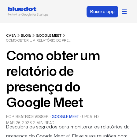
Baixe o app
CASA
BLOG
GOOGLE MEET
COMO OBTER UM RELATÓRIO DE PRESENÇA DO GOOGLE MEET
Como obter um
relatório de
presença do
Google Meet
POR
BEATRICE VISSER
·
GOOGLE MEET
·
UPDATED
MAR 26, 2026
2 MIN READ
Descubra os segredos para monitorar os relatórios de
presença do Google Meet ✅ Eleve suas reuniões com