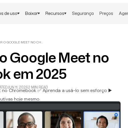
s de uso
Baixar
Recursos
Segurança
Preços
Age
COMO USAR O GOOGLE MEET NO CHROMEBOOK EM 2025
o Google Meet no
k em 2025
ATED
JUN 11, 2026
2 MIN READ
 no Chromebook ✅ Aprenda a usá-lo sem esforço ▶️
utivas hoje mesmo.