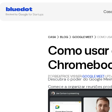
Caso
CASA
BLOG
GOOGLE MEET
Como usar 
Chromeboo
POR
BEATRICE VISSER
·
GOOGLE MEET
·
UPD
Descubra o poder do Google Meet
Comece a organizar reuniões prod