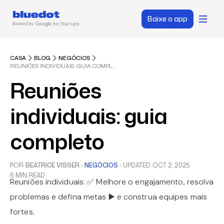
Baixe o app
CASA
BLOG
NEGÓCIOS
REUNIÕES INDIVIDUAIS: GUIA COMPLETO
Reuniões
individuais: guia
completo
POR
BEATRICE VISSER
·
NEGÓCIOS
·
UPDATED
OCT 2, 2025
6 MIN READ
Reuniões individuais: ✅ Melhore o engajamento, resolva
problemas e defina metas ▶️ e construa equipes mais
fortes.