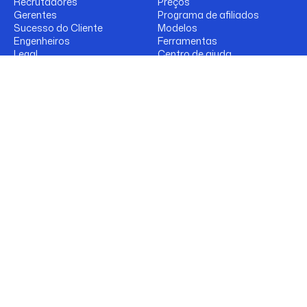
Recrutadores
Preços
Gerentes
Programa de afiliados
Sucesso do Cliente
Modelos
Engenheiros
Ferramentas
Legal
Centro de ajuda
Finance
Integrações
Real Estate
Empresa
Termos de uso
Política de privacidade
Segurança
Política de privacidade
Termos de uso
Segurança
Bluedot 2026