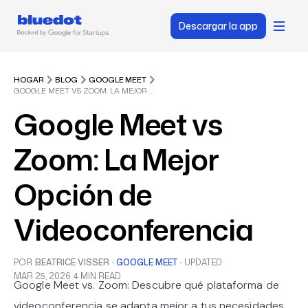
Descargar la app
HOGAR
BLOG
GOOGLE MEET
GOOGLE MEET VS ZOOM: LA MEJOR OPCIÓN DE VIDEOCONFERENCIA
Google Meet vs
Zoom: La Mejor
Opción de
Videoconferencia
POR
BEATRICE VISSER
·
GOOGLE MEET
·
UPDATED
MAR 25, 2026
4 MIN READ
Google Meet vs. Zoom: Descubre qué plataforma de
videoconferencia se adapta mejor a tus necesidades