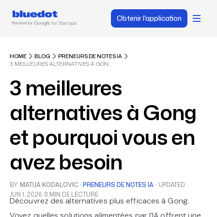
Obtenir l'application
HOME
BLOG
PRENEURS DE NOTES IA
3 MEILLEURES ALTERNATIVES À GONG ET POURQUOI VOUS EN AVEZ BESOIN
3 meilleures
alternatives à Gong
et pourquoi vous en
avez besoin
BY
MATIJA KODALOVIC
·
PRENEURS DE NOTES IA
·
UPDATED
JUN 1, 2026
8 MIN DE LECTURE
Découvrez des alternatives plus efficaces à Gong.
Voyez quelles solutions alimentées par l’IA offrent une