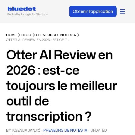
Obtenir l'application
HOME
BLOG
PRENEURS DE NOTES IA
OTTER AI REVIEW EN 2026 : EST-CE TOUJOURS LE MEILLEUR OUTIL DE TRANSCRIPTION ?
Otter AI Review en
2026 : est-ce
toujours le meilleur
outil de
transcription ?
BY
KSENIJA JANJIĆ
·
PRENEURS DE NOTES IA
·
UPDATED