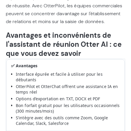
de réussite. Avec OtterPilot, les équipes commerciales
peuvent se concentrer davantage sur l'établissement
de relations et moins sur la saisie de données.
Avantages et inconvénients de
l'assistant de réunion Otter AI : ce
que vous devez savoir
✅
❌
A
I
Interface épurée et facile à utiliser pour les
v
n
débutants
a
c
OtterPilot et OtterChat offrent une assistance IA en
n
o
temps réel
t
n
Options d’exportation en TXT, DOCX et PDF
a
v
g
é
Bon forfait gratuit pour les utilisateurs occasionnels
e
n
(300 minutes/mois)
s
i
S’intègre avec des outils comme Zoom, Google
e
Calendar, Slack, Salesforce
n