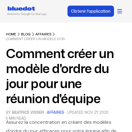
Obtenir l'application
HOME
BLOG
AFFAIRES
COMMENT CRÉER UN MODÈLE D'ORDRE DU JOUR POUR UNE RÉUNION D'ÉQUIPE
Comment créer un
modèle d'ordre du
jour pour une
réunion d'équipe
BY
BEATRICE VISSER
·
AFFAIRES
·
UPDATED
NOV 27, 2025
5 MIN READ
Assurez la concentration en créant des modèles
d'ordre du jour efficaces pour votre équipe afin de