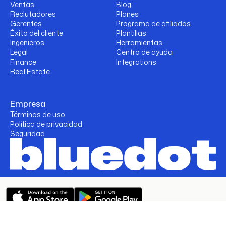
Ventas
Blog
Reclutadores
Planes
Gerentes
Programa de afiliados
Éxito del cliente
Plantillas
Ingenieros
Herramientas
Legal
Centro de ayuda
Finance
Integrations
Real Estate
Empresa
Términos de uso
Política de privacidad
Seguridad
Política de privacidad
Términos de uso
Seguridad
Bluedot 2026