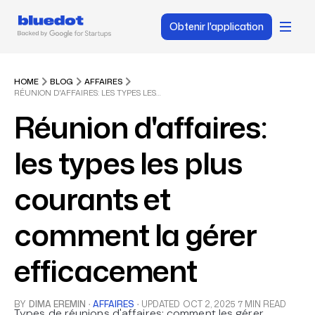
Obtenir l'application
HOME
BLOG
AFFAIRES
RÉUNION D'AFFAIRES: LES TYPES LES PLUS COURANTS ET COMMENT LA GÉRER EFFICACEMENT
Réunion d'affaires:
les types les plus
courants et
comment la gérer
efficacement
BY
DIMA EREMIN
·
AFFAIRES
·
UPDATED
OCT 2, 2025
7 MIN READ
Types de réunions d'affaires: comment les gérer