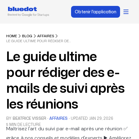
Obtenir l'application
HOME
BLOG
AFFAIRES
LE GUIDE ULTIME POUR RÉDIGER DES E-MAILS DE SUIVI APRÈS LES RÉUNIONS
Le guide ultime
pour rédiger des e-
mails de suivi après
les réunions
BY
BEATRICE VISSER
·
AFFAIRES
·
UPDATED
JAN 29, 2026
5 MIN DE LECTURE
Maîtrisez l'art du suivi par e-mail après une réunion ✅
grâce à nos conseils et modèles d'experts ▶️ Améliorez