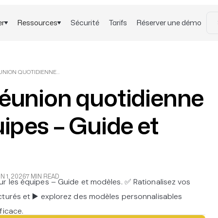
er
Ressources
Sécurité
Tarifs
Réserver une démo
MODÈLE DE RÉUNION QUOTIDIENNE POUR LES ÉQUIPES – GUIDE ET MODÈLES
éunion quotidienne
uipes – Guide et
N 1, 2026
7 MIN READ
r les équipes – Guide et modèles. ✅ Rationalisez vos
cturés et ▶️ explorez des modèles personnalisables
ficace.