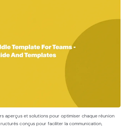
eurs aperçus et solutions pour optimiser chaque réunion
tructurés conçus pour faciliter la communication,