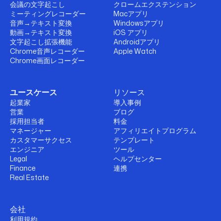
会議の文字起こし
クロームエクステンション
ミーティングレコーダー
Macアプリ
音声→テキスト変換
Windowsアプリ
動画→テキスト変換
iOS アプリ
文字起こし拡張機能
Androidアプリ
Chrome音声レコーダー
Apple Watch
Chrome画面レコーダー
ユースケース
リソース
起業家
導入事例
営業
ブログ
採用担当者
料金
マネージャー
アフィリエイトプログラム
カスタマーサクセス
テンプレート
エンジニア
ツール
Legal
ヘルプセンター
Finance
連携
Real Estate
会社
利用規約