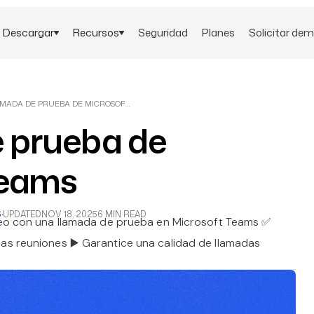
Descargar
Recursos
Seguridad
Planes
Solicitar de
LLAMADA DE PRUEBA DE MICROSOFT TEAMS
 prueba de
Teams
S
·
UPDATED
NOV 18, 2025
6 MIN READ
ídeo con una llamada de prueba en Microsoft Teams ✅
las reuniones ▶️ Garantice una calidad de llamadas