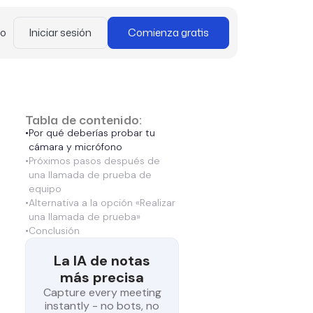
mo
Iniciar sesión
Comienza gratis
Tabla de contenido:
•
Por qué deberías probar tu
cámara y micrófono
•
Próximos pasos después de
una llamada de prueba de
equipo
•
Alternativa a la opción «Realizar
una llamada de prueba»
•
Conclusión
La IA de notas
más precisa
Capture every meeting
instantly - no bots, no