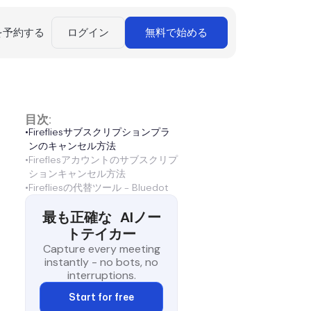
を予約する
ログイン
無料で始める
目次:
•
Firefliesサブスクリプションプラ
ンのキャンセル方法
•
Fireflesアカウントのサブスクリプ
ションキャンセル方法
•
Firefliesの代替ツール - Bluedot
最も正確な
AIノー
トテイカー
Capture every meeting
instantly - no bots, no
interruptions.
Start for free