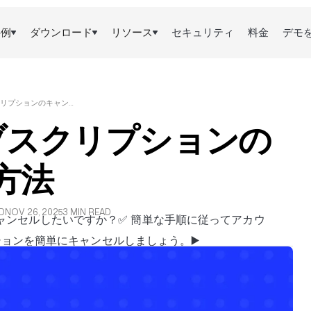
事例
ダウンロード
リソース
セキュリティ
料金
デモ
FIREFLIESサブスクリプションのキャンセル方法
esサブスクリプションの
方法
D
NOV 26, 2025
3 MIN READ
ンをキャンセルしたいですか？✅ 簡単な手順に従ってアカウ
ョンを簡単にキャンセルしましょう。▶️