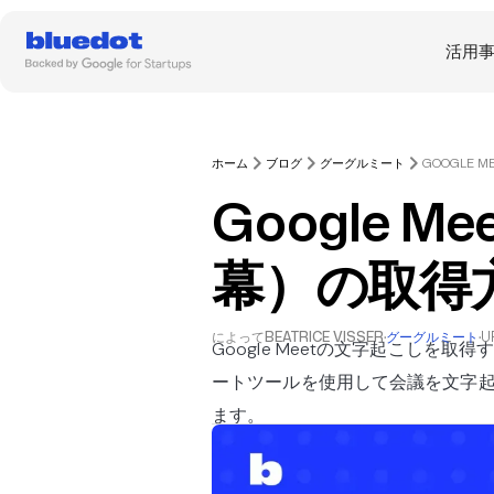
活用
ホーム
ブログ
グーグルミート
Google 
幕）の取得
によって
BEATRICE VISSER
·
グーグルミート
·
U
Google Meetの文字起こしを
ートツールを使用して会議を文字起
ます。