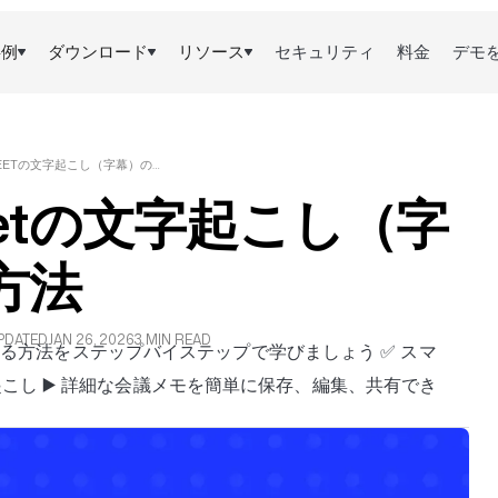
事例
ダウンロード
リソース
セキュリティ
料金
デモ
GOOGLE MEETの文字起こし（字幕）の取得方法
Meetの文字起こし（字
方法
PDATED
JAN 26, 2026
3 MIN READ
取得する方法をステップバイステップで学びましょう ✅ スマ
こし ▶️ 詳細な会議メモを簡単に保存、編集、共有でき