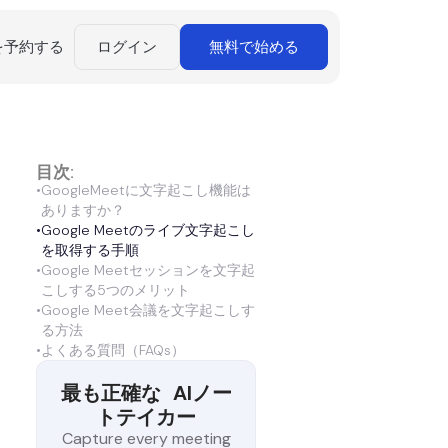
を予約する
ログイン
無料で始める
目次:
•
GoogleMeetに文字起こし機能は
ありますか？
•
Google Meetのライブ文字起こし
を取得する手順
•
Google Meetセッションを文字起
こしする5つのメリット
•
Google Meet会議を文字起こしす
る方法
•
よくある質問（FAQs）
最も正確な
AIノー
トテイカー
Capture every meeting