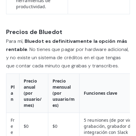
herramientas de
productividad.
Precios de Bluedot
Para mí,
Bluedot es definitivamente la opción más
rentable
. No tienes que pagar por hardware adicional,
y no existe un sistema de créditos en el que tengas
que contar cada minuto que grabas y transcribes.
Precio
Precio
Pl
anual
mensual
a
(por
(por
Funciones clave
n
usuario/
usuario/m
mes)
es)
Fr
5 reuniones (de por vida
e
$0
$0
grabación, grabador de 
e
integración con Slack