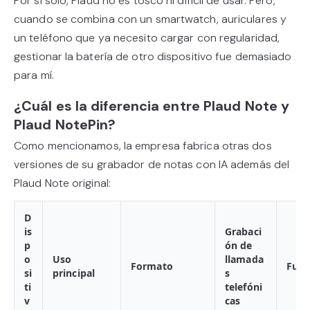
Por sí solo, Plaud no es tosco ni difícil de usar. Pero,
cuando se combina con un smartwatch, auriculares y
un teléfono que ya necesito cargar con regularidad,
gestionar la batería de otro dispositivo fue demasiado
para mí.
¿Cuál es la diferencia entre Plaud Note y
Plaud NotePin?
Como mencionamos, la empresa fabrica otras dos
versiones de su grabador de notas con IA además del
Plaud Note original:
D
is
Grabaci
p
ón de
o
Uso
llamada
Formato
Func
si
principal
s
ti
telefóni
v
cas