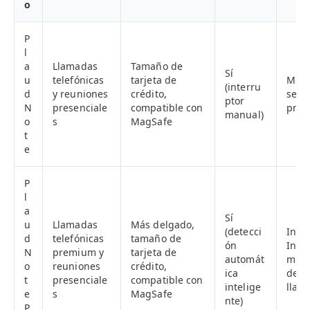
o
P
l
a
Llamadas
Tamaño de
Sí
u
telefónicas
tarjeta de
Mode
(interru
d
y reuniones
crédito,
senci
ptor
N
presenciale
compatible con
preci
manual)
o
s
MagSafe
t
e
P
l
a
Sí
u
Llamadas
Más delgado,
(detecci
Incl
d
telefónicas
tamaño de
ón
Inst
N
premium y
tarjeta de
automát
micr
o
reuniones
crédito,
ica
dete
t
presenciale
compatible con
intelige
llam
e
s
MagSafe
nte)
P