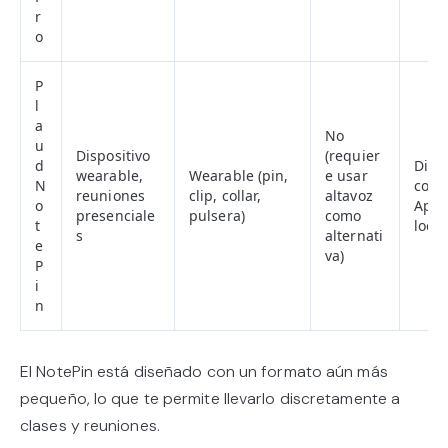
r
o
P
l
a
No
u
Dispositivo
(requier
d
Dise
wearable,
Wearable (pin,
e usar
N
con 
reuniones
clip, collar,
altavoz
o
Appl
presenciale
pulsera)
como
t
local
s
alternati
e
va)
P
i
n
El NotePin está diseñado con un formato aún más
pequeño, lo que te permite llevarlo discretamente a
clases y reuniones.