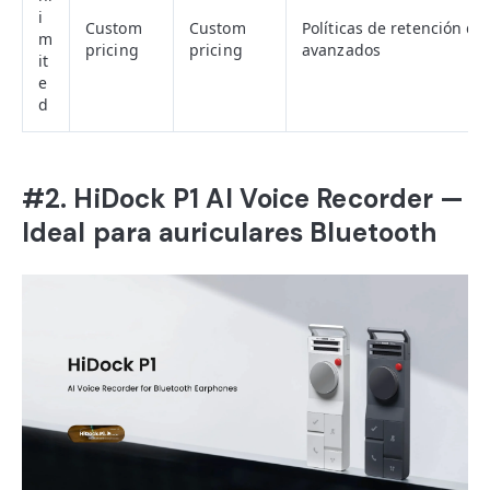
i
Custom
Custom
Políticas de retención de
m
pricing
pricing
avanzados
it
e
d
#2. HiDock P1 AI Voice Recorder —
Ideal para auriculares Bluetooth