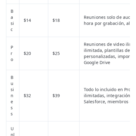
B
a
Reuniones solo de audio 
$14
$18
si
hora por grabación, alm
c
Reuniones de video ilimi
P
ilimitada, plantillas de 
r
$20
$25
personalizadas, importa
o
Google Drive
B
u
si
Todo lo incluido en Pro, 
n
$32
$39
ilimitadas, integración 
e
Salesforce, miembros gra
s
s
U
nl