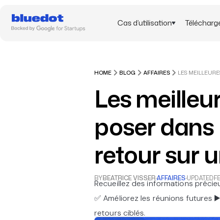
Cas d’utilisation
Télécharg
HOME
BLOG
AFFAIRES
Les meilleu
poser dans
retour sur 
BY
BEATRICE VISSER
·
AFFAIRES
·
UPDATED
FE
Recueillez des informations précie
✅ Améliorez les réunions futures ▶️
retours ciblés.