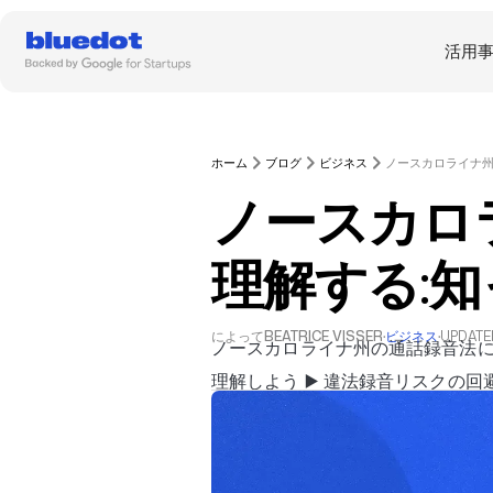
活用
ホーム
ブログ
ビジネス
ノースカロ
理解する:
によって
BEATRICE VISSER
·
ビジネス
·
UPDATE
ノースカロライナ州の通話録音法に
理解しよう ▶️ 違法録音リスクの回