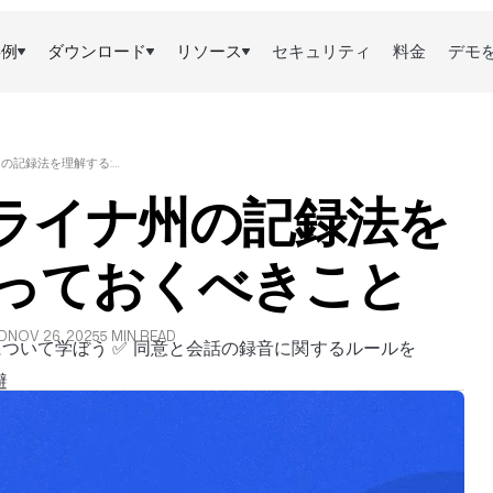
事例
ダウンロード
リソース
セキュリティ
料金
デモ
ノースカロライナ州の記録法を理解する:知っておくべきこと
ライナ州の記録法を
知っておくべきこと
D
NOV 26, 2025
5 MIN READ
ついて学ぼう ✅ 同意と会話の録音に関するルールを
避