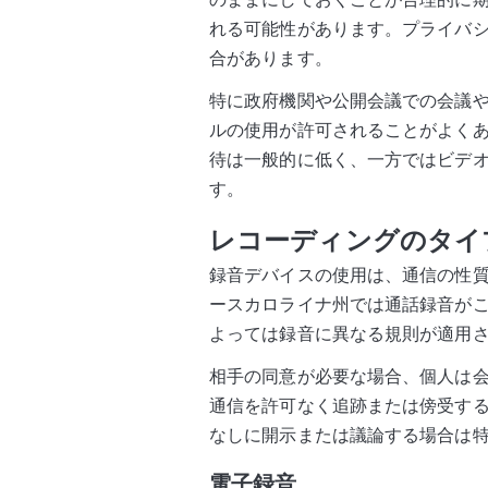
れる可能性があります。プライバ
合があります。
特に政府機関や公開会議での会議
ルの使用が許可されることがよく
待は一般的に低く、一方ではビデ
す。
レコーディングのタイ
録音デバイスの使用は、通信の性
ースカロライナ州では通話録音が
よっては録音に異なる規則が適用
相手の同意が必要な場合、個人は
通信を許可なく追跡または傍受す
なしに開示または議論する場合は
電子録音