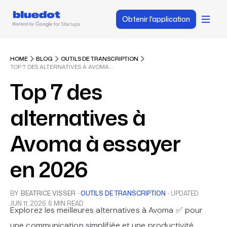
Obtenir l'application
HOME
BLOG
OUTILS DE TRANSCRIPTION
TOP 7 DES ALTERNATIVES À AVOMA À ESSAYER EN 2026
Top 7 des
alternatives à
Avoma à essayer
en 2026
BY
BEATRICE VISSER
·
OUTILS DE TRANSCRIPTION
·
UPDATED
JUN 11, 2026
6 MIN READ
Explorez les meilleures alternatives à Avoma ✅ pour
une communication simplifiée et une productivité