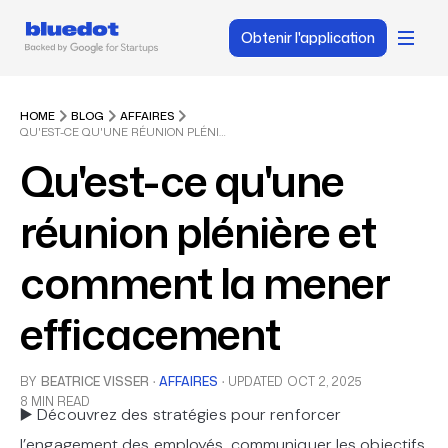
Obtenir l'application
HOME
BLOG
AFFAIRES
QU'EST-CE QU'UNE RÉUNION PLÉNIÈRE ET COMMENT LA MENER EFFICACEMENT
Qu'est-ce qu'une
réunion plénière et
comment la mener
efficacement
BY
BEATRICE VISSER
·
AFFAIRES
·
UPDATED
OCT 2, 2025
8 MIN READ
▶️ Découvrez des stratégies pour renforcer
l’engagement des employés, communiquer les objectifs