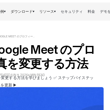
事例
ダウンロード
リソース
セキュリティ
料金
デモ
2025年版 GOOGLE MEET のプロフィール写真を変更する方法
oogle Meet のプロ
真を変更する方法
PDATED
JUN 11, 2026
4 MIN READ
ル写真を変更する方法を学びましょう ✅ ステップバイステッ
更新 ▶️