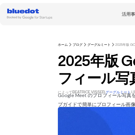
活用
ホーム
ブログ
グーグルミート
2025年版 G
フィール写
によって
BEATRICE VISSER
·
グーグルミート
·
U
Google Meet のプロフィー
プガイドで簡単にプロフィール画像を