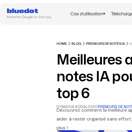
Cas d’utilisation
Télécharg
HOME
BLOG
PRENEURS DE NOTES IA
Meilleures 
notes IA po
top 6
BY
MATIJA KODALOVIC
·
PRENEURS DE NOTE
Découvrez comment la meilleure a
aider à rester organisé sans effort
plus !