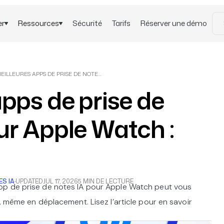
er
Ressources
Sécurité
Tarifs
Réserver une démo
MEILLEURES APPS DE PRISE DE NOTES IA POUR APPLE WATCH : TOP 6
apps de prise de
ur Apple Watch :
S IA
·
UPDATED
JUL 17, 2026
5 MIN DE LECTURE
pp de prise de notes IA pour Apple Watch peut vous
, même en déplacement. Lisez l’article pour en savoir