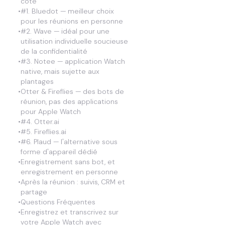
côte
•
#1. Bluedot — meilleur choix
pour les réunions en personne
•
#2. Wave — idéal pour une
utilisation individuelle soucieuse
de la confidentialité
•
#3. Notee — application Watch
native, mais sujette aux
plantages
•
Otter & Fireflies — des bots de
réunion, pas des applications
pour Apple Watch
•
#4. Otter.ai
•
#5. Fireflies.ai
•
#6. Plaud — l'alternative sous
forme d'appareil dédié
•
Enregistrement sans bot, et
enregistrement en personne
•
Après la réunion : suivis, CRM et
partage
•
Questions Fréquentes
•
Enregistrez et transcrivez sur
votre Apple Watch avec