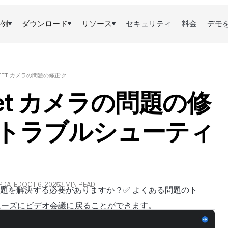
事例
ダウンロード
リソース
セキュリティ
料金
デモ
GOOGLE MEET カメラの問題の修正:クイックトラブルシューティングガイド
Meet カメラの問題の修
クトラブルシューティ
PDATED
OCT 6, 2025
3 MIN READ
ない問題を解決する必要がありますか？✅ よくある問題のト
ムーズにビデオ会議に戻ることができます。