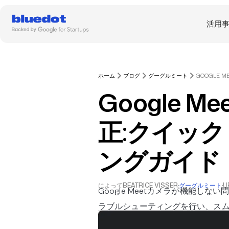
活用
ホーム
ブログ
グーグルミート
Google 
正:クイッ
ングガイド
によって
BEATRICE VISSER
·
グーグルミート
·
U
Google Meetカメラが機能し
ラブルシューティングを行い、ス