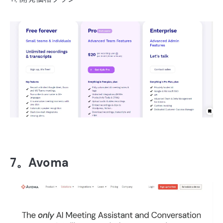
7。Avoma