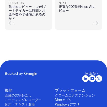
PREVIOUS
NEXT
Tactiqレビュー: このAIノ
正直な2026年Krisp AIレ
ートテイカーは時間とお
ビュー
金を費やす価値があるの
か？
日本語
機能
プラットフォーム
会議の文字起こし
クロームエクステンション
ミーティングレコーダー
Macアプリ
音声→テキスト変換
Windowsアプリ