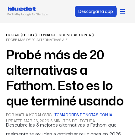
Descargar la app
HOGAR
BLOG
TOMADORES DE NOTAS CON IA
PROBÉ MÁS DE 20 ALTERNATIVAS A FATHOM. ESTO ES LO QUE TERMINÉ USANDO
Probé más de 20
alternativas a
Fathom. Esto es lo
que terminé usando
POR
MATIJA KODALOVIC
·
TOMADORES DE NOTAS CON IA
·
UPDATED
MAR 26, 2026
6 MINUTOS DE LECTURA
Descubre las 3 mejores alternativas a Fathom que
realmente te ayudan a optimizar reuniones en 2026.